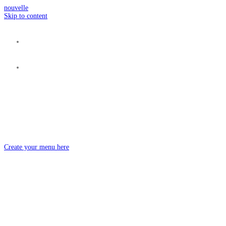
nouvelle
Skip to content
Chinambule
Ne soyez pas somnambule, mais optez pour la tendance
chinambule.
Create your menu here