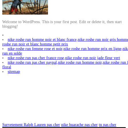
Welcome to WordPress. This is your first post. Edit or delete it, then start
blogging!
nike roshe run homme noir et blanc france,nike roshe run noir gris homm
roshe run noir et blanc homme petit prix
nike roshe run femme rose et noir,nike roshe run homme prix en ligne,nik
run en solde
nike roshe run pas cher france rose,nike roshe run noir jade fleur vert
nike roshe run pas cher paypal,nike roshe run homme noir,nike roshe ru
floral
sitemap
Survetement Ralph Lauren pas cher
nike huarache pas cher
tn pas cher